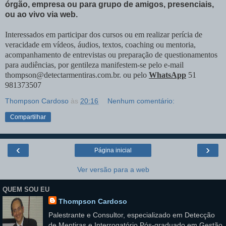
órgão, empresa ou para grupo de amigos, presenciais,
ou ao vivo via web.
Interessados em participar dos cursos ou em realizar perícia de
veracidade em vídeos, áudios, textos, coaching ou mentoria,
acompanhamento de entrevistas ou preparação de questionamentos
para audiências, por gentileza manifestem-se pelo e-mail
thompson@detectarmentiras.com.br. ou pelo
WhatsApp
51
981373507
Thompson Cardoso
às
20:16
Nenhum comentário:
Compartilhar
‹
›
Página inicial
Ver versão para a web
QUEM SOU EU
Thompson Cardoso
Palestrante e Consultor, especializado em Detecção
de Mentiras e Interrogatório Pós-graduado em Gestão