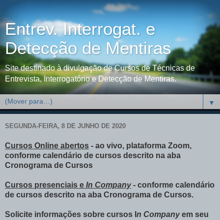
Entrev. Interrogat. e
Detecção de Mentiras
Site destinado à divulgação de Cursos de Técnicas de
Entrevista, Interrogatório e Detecção de Mentiras.
▼
SEGUNDA-FEIRA, 8 DE JUNHO DE 2020
Cursos Online abertos
- ao vivo, plataforma Zoom,
conforme calendário de cursos descrito na aba
Cronograma de Cursos
Cursos presenciais e
In Company
- conforme calendário
de cursos descrito na aba Cronograma de Cursos.
Solicite informações sobre cursos I
n Company
em seu