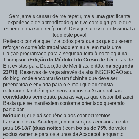
Sem jamais cansar de me repetir, mais uma gratificante
experiencia de aprendizado que tive com o grupo, o que
espero tenha sido recíproco!! Desejo sucesso profissional a
todo este povo!
Reitero o convite que fiz a todos para que os que quiserem
reforçar o conteúdo trabalhado em aula, em mais uma
Edição programada para a segunda-feira à noite aqui na
Thompson (
Edição do Módulo I do Curso
de Técnicas de
Entrevistas para Detecção de Mentiras, então,
na segunda
23/7!!)
. Reservas de vaga através da aba INSCRIÇÃO aqui
do blog, onde encontrarão um fichinha que deve ser
preenchida e enviada para o e-mail que ali consta,
reiterando também que meus alunos da Acadepol são
convidados sem custo
para as vagas que disponibilizarei!
Basta que se manifestem conforme orientado querendo
participar.
Módulo II,
que dá sequência aos conhecimentos
transmitidos na Acadepol, com inscrições em andamento
para
16-18/7 (duas noites
!) com
bolsa de 75%
do valor
exclusivamente para os alunos da Acadepol, enquanto