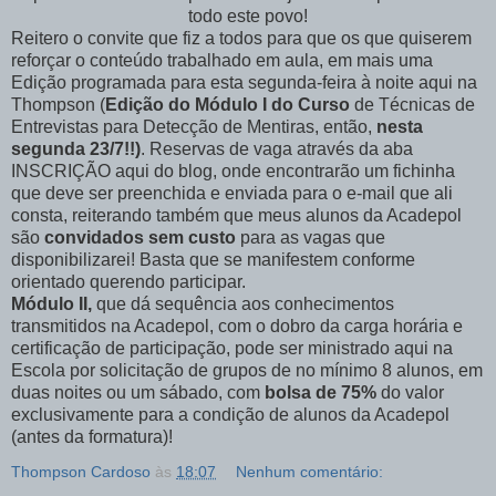
todo este povo!
Reitero o convite que fiz a todos para que os que quiserem
reforçar o conteúdo trabalhado em aula, em mais uma
Edição programada para esta segunda-feira à noite aqui na
Thompson (
Edição do Módulo I do Curso
de Técnicas de
Entrevistas para Detecção de Mentiras, então,
nesta
segunda 23/7!!)
. Reservas de vaga através da aba
INSCRIÇÃO aqui do blog, onde encontrarão um fichinha
que deve ser preenchida e enviada para o e-mail que ali
consta, reiterando também que meus alunos da Acadepol
são
convidados sem custo
para as vagas que
disponibilizarei! Basta que se manifestem conforme
orientado querendo participar.
Módulo II,
que dá sequência aos conhecimentos
transmitidos na Acadepol, com o dobro da carga horária e
certificação de participação, pode ser ministrado aqui na
Escola por solicitação de grupos de no mínimo 8 alunos, em
duas noites ou um sábado, com
bolsa de 75%
do valor
exclusivamente para a condição de alunos da Acadepol
(antes da formatura)!
Thompson Cardoso
às
18:07
Nenhum comentário: