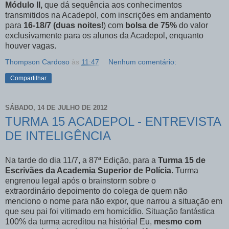
Módulo II,
que dá sequência aos conhecimentos
transmitidos na Acadepol, com inscrições em andamento
para
16-18/7 (duas noites
!) com
bolsa de 75%
do valor
exclusivamente para os alunos da Acadepol, enquanto
houver vagas.
Thompson Cardoso
às
11:47
Nenhum comentário:
Compartilhar
SÁBADO, 14 DE JULHO DE 2012
TURMA 15 ACADEPOL - ENTREVISTA
DE INTELIGÊNCIA
Na tarde do dia 11/7, a 87ª Edição, para a
Turma 15 de
Escrivães da Academia Superior de Polícia.
Turma
engrenou legal após o brainstorm sobre o
extraordinário depoimento do colega de quem não
menciono o nome para não expor, que narrou a situação em
que seu pai foi vitimado em homicídio. Situação fantástica
100% da turma acreditou na história! Eu,
mesmo com