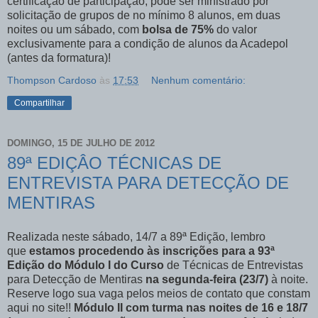
certificação de participação, pode ser ministrado por
solicitação de grupos de no mínimo 8 alunos, em duas
noites ou um sábado, com
bolsa de 75%
do valor
exclusivamente para a condição de alunos da Acadepol
(antes da formatura)!
Thompson Cardoso
às
17:53
Nenhum comentário:
Compartilhar
DOMINGO, 15 DE JULHO DE 2012
89ª EDIÇÂO TÉCNICAS DE
ENTREVISTA PARA DETECÇÃO DE
MENTIRAS
Realizada neste sábado, 14/7 a 89ª Edição, lembro
que
estamos procedendo às inscrições para a 93ª
Edição do Módulo I do Curso
de Técnicas de Entrevistas
para Detecção de Mentiras
na segunda-feira (23/7)
à noite.
Reserve logo sua vaga pelos meios de contato que constam
aqui no site!!
Módulo II com turma nas noites de 16 e 18/7