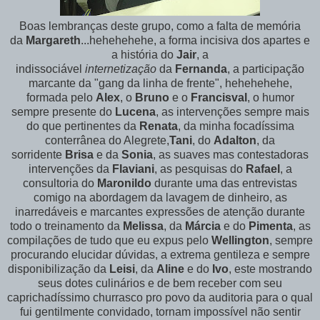
Boas lembranças deste grupo, como a falta de memória
da
Margareth
...hehehehehe, a forma incisiva dos apartes e
a história do
Jair
, a
indissociável
internetização
da
Fernanda
, a participação
marcante da "gang da linha de frente", hehehehehe,
formada pelo
Alex
, o
Bruno
e o
Francisval
, o humor
sempre presente do
Lucena
, as intervenções sempre mais
do que pertinentes da
Renata
, da minha focadíssima
conterrânea do Alegrete,
Tani
, do
Adalton
, da
sorridente
Brisa
e da
Sonia
, as suaves mas contestadoras
intervenções da
Flaviani
, as pesquisas do
Rafael
, a
consultoria do
Maronildo
durante uma das entrevistas
comigo na abordagem da lavagem de dinheiro, as
inarredáveis e marcantes expressões de atenção durante
todo o treinamento da
Melissa
, da
Márcia
e do
Pimenta
, as
compilações de tudo que eu expus pelo
Wellington
, sempre
procurando elucidar dúvidas, a extrema gentileza e sempre
disponibilização da
Leisi
, da
Aline
e do
Ivo
, este mostrando
seus dotes culinários e de bem receber com seu
caprichadíssimo churrasco pro povo da auditoria para o qual
fui gentilmente convidado, tornam impossível não sentir