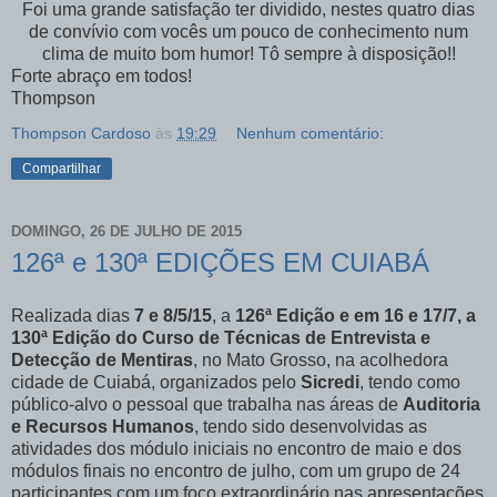
Foi uma grande satisfação ter dividido, nestes quatro dias
de convívio com vocês um pouco de conhecimento num
clima de muito bom humor! Tô sempre à disposição!!
Forte abraço em todos!
Thompson
Thompson Cardoso
às
19:29
Nenhum comentário:
Compartilhar
DOMINGO, 26 DE JULHO DE 2015
126ª e 130ª EDIÇÕES EM CUIABÁ
Realizada dias
7 e 8/5/15
, a
126ª Edição e em 16 e 17/7, a
130ª Edição do Curso de Técnicas de Entrevista e
Detecção de Mentiras
, no Mato Grosso, na acolhedora
cidade de Cuiabá, organizados pelo
Sicredi
, tendo como
público-alvo o pessoal que trabalha nas áreas de
Auditoria
e Recursos Humanos
, tendo sido desenvolvidas as
atividades dos módulo iniciais no encontro de maio e dos
módulos finais no encontro de julho, com um grupo de 24
participantes com um foco extraordinário nas apresentações