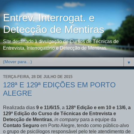
Entrev. Interrogat. e
Detecção de Mentiras
Site destinado à divulgação de Cursos de Técnicas de
Entrevista, Interrogatório e Detecção de Mentiras.
▼
TERÇA-FEIRA, 28 DE JULHO DE 2015
128ª E 129ª EDIÇÕES EM PORTO
ALEGRE
Realizada dias
9 e 11/6/15
, a
128ª Edição e em 10 e 13/6, a
129ª Edição do Curso de Técnicas de Entrevista e
Detecção de Mentiras
,
in company
para a equipe da
Contato Seguro
em Porto Alegre, tendo como público-alvo
o grupo de psicólogos responsável pelo tele atendimento de