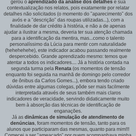
gerou o
aprendizado da análise dos detalhes
e sua
contextualização nos relatos, pois exatamente por relatar
detalhes não solicitados (o momento do "aparecimento" dos
avós e a "descrição" das roupas utilizadas...), com a
finalidade de dar crédito à história, e não a de apenas
ajudar a ilustrar a mesma, deveria ter sua atenção chamada
para a identificação da mentira, mas...como o talento
personalíssimo da Lúcia para mentir com naturalidade
(hehehehehe), este indicador acabou passando realmente
despercebido. Grande aprendizado mesmo: temos que
atentar a todos os indicadores.... Já a história contada na
segunda turma pela
Renata
(os momentos de tensão
enquanto foi seguida na manhã de domingo pelo corredor
de ônibus da Carlos Gomes...), embora tendo criado
dúvidas entre algumas colegas, pôde ser mais facilmente
interpretada através de seus também mais claros
indicadores de veracidade, servindo didaticamente muito
bem à absorção das técnicas de identificação de
enganações.
Já as
dinâmicas de simulação de atendimento de
denúncias
, foram momentos de tensão, tanto para os
alunos que participaram das mesmas, quanto para mim!!!
Comecei a ser "ameaçado" por quem acompanhava minha