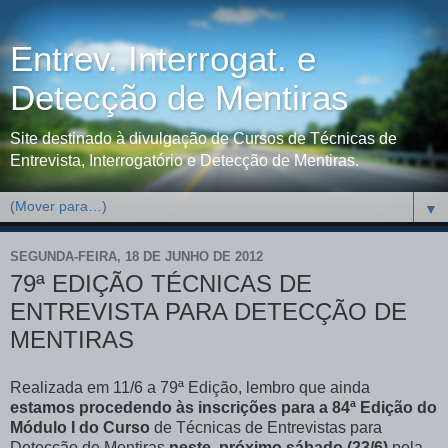
Entrev. Interrogat. e
Detecção de Mentiras
Site destinado à divulgação de Cursos de Técnicas de
Entrevista, Interrogatório e Detecção de Mentiras.
▼
SEGUNDA-FEIRA, 18 DE JUNHO DE 2012
79ª EDIÇÃO TÉCNICAS DE
ENTREVISTA PARA DETECÇÃO DE
MENTIRAS
Realizada em 11/6 a 79ª Edição, lembro que ainda
estamos procedendo às inscrições para a 84ª
Edição do
Módulo I do Curso
de Técnicas de Entrevistas para
Detecção de Mentiras
neste próximo sábado (23/6)
pela