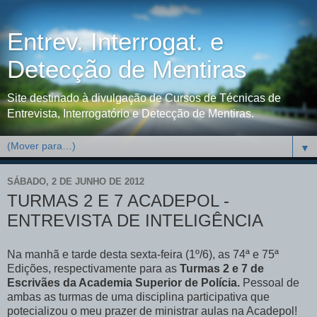
Entrev. Interrogat. e
Detecção de Mentiras
Site destinado à divulgação de Cursos de Técnicas de
Entrevista, Interrogatório e Detecção de Mentiras.
▼
SÁBADO, 2 DE JUNHO DE 2012
TURMAS 2 E 7 ACADEPOL -
ENTREVISTA DE INTELIGÊNCIA
Na manhã e tarde desta sexta-feira (1º/6), as 74ª e 75ª
Edições, respectivamente para as
Turmas 2 e 7 de
Escrivães da Academia Superior de Polícia.
Pessoal de
ambas as turmas de uma disciplina participativa que
potecializou o meu prazer de ministrar aulas na Acadepol!